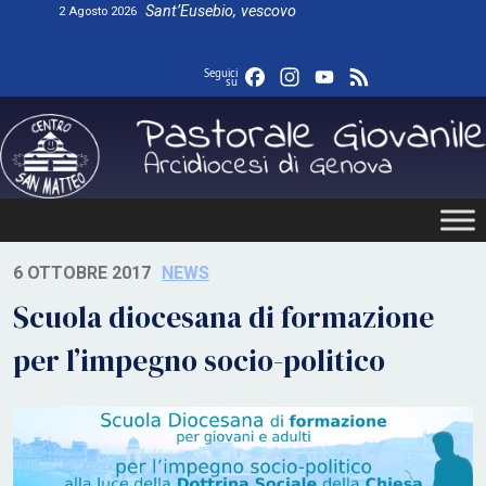
Skip
Sant’Eusebio, vescovo
2 Agosto 2026
to
content
Facebook
Instagram
YouTube
Feed
Seguici
su
6 OTTOBRE 2017
NEWS
Scuola diocesana di formazione
per l’impegno socio-politico