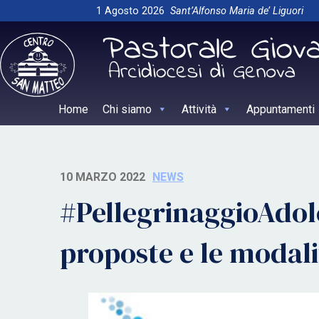
Skip
1 Agosto 2026
Sant’Alfonso Maria de’ Liguori
to
content
Home
Chi siamo
Attività
Appuntamenti
10 MARZO 2022
NEWS
#PellegrinaggioAdole
proposte e le modalit