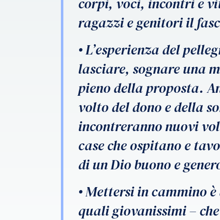
corpi, voci, incontri e 
ragazzi e genitori il fa
• L’esperienza del pelleg
lasciare, sognare una me
pieno della proposta. An
volto del dono e della 
incontreranno nuovi vol
case che ospitano e tavo
di un Dio buono e genero
• Mettersi in cammino è 
quali giovanissimi – che