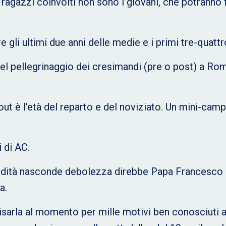
agazzi coinvolti non sono i giovani, che potranno f
e gli ultimi due anni delle medie e i primi tre-quattr
nel pellegrinaggio dei cresimandi (pre o post) a Ro
t è l’età del reparto e del noviziato. Un mini-campe
 di AC.
rigidità nasconde debolezza direbbe Papa Francesco 
a.
cisarla al momento per mille motivi ben conosciuti a 