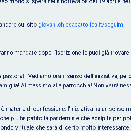
osso modo si spera nella notte/alba del 19 aprile nel
andare sul sito
giovani.chiesacattolica.it/seguimi
ranno mandate dopo l’iscrizione le puoi già trovare
pastorali. Vediamo ora il senso dell’iniziativa, perc
famiglia! Al massimo alla parrocchia! Non verrà nes
è materia di confessione, l’iniziativa ha un senso m
che più ha patito la pandemia e che scalpita per pote
mondo virtuale che sarà di certo molto interessante