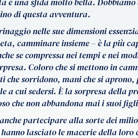
vita è una sfida molto bella. Dobbiamo 
scino di questa avventura.
rinaggio nelle sue dimensioni essenzial
ta, camminare insieme – è la più capa
che se compressa nei tempi e nei modi
sorpresa. Coloro che si mettono in ca
ti che sorridono, mani che si aprono
le a cui sedersi. È la sorpresa della p
so che non abbandona mai i suoi figli
anche partecipare alla sorte dei milio
 hanno lasciato le macerie della loro c