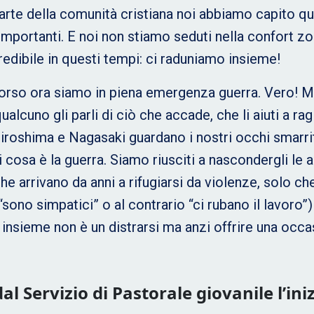
 parte della comunità cristiana noi abbiamo capito 
mportanti. E noi non stiamo seduti nella confort zo
redibile in questi tempi: ci raduniamo insieme!
rso ora siamo in piena emergenza guerra. Vero! Ma 
cuno gli parli di ciò che accade, che li aiuti a ragi
iroshima e Nagasaki guardano i nostri occhi smarrit
 cosa è la guerra. Siamo riusciti a nascondergli le a
he arrivano da anni a rifugiarsi da violenze, solo ch
“sono simpatici” o al contrario “ci rubano il lavoro
 insieme non è un distrarsi ma anzi offrire una occasi
 Servizio di Pastorale giovanile l’iniz