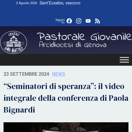
Skip
Sant’Eusebio, vescovo
2 Agosto 2026
to
content
Facebook
Instagram
YouTube
Feed
Seguici
su
23 SETTEMBRE 2024
NEWS
“Seminatori di speranza”: il video
integrale della conferenza di Paola
Bignardi