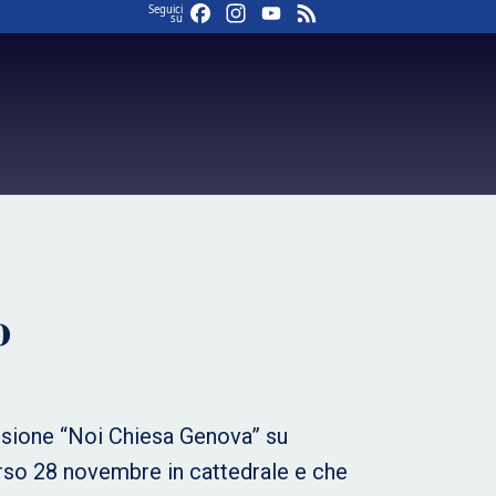
Facebook
Instagram
YouTube
Feed
Seguici
su
o
issione “Noi Chiesa Genova” su
orso 28 novembre in cattedrale e che