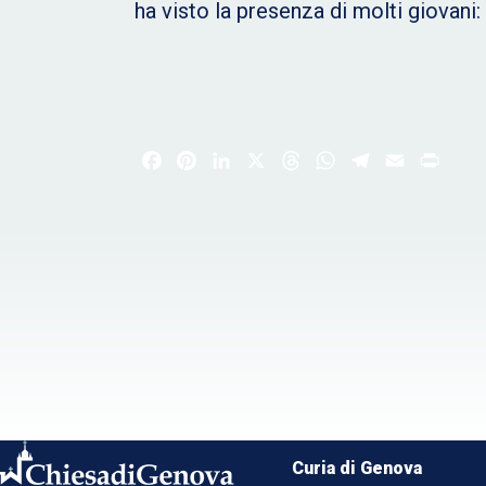
ha visto la presenza di molti giovani:
Facebook
Pinterest
LinkedIn
X
Threads
WhatsApp
Telegram
Email
Print
Curia di Genova