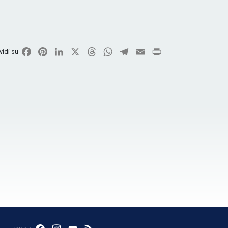
Facebook
Pinterest
LinkedIn
X
Threads
WhatsApp
Telegram
Email
Print
vidi su
seguici su