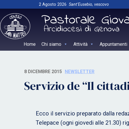
Skip
2 Agosto 2026
Sant’Eusebio, vescovo
to
content
Home
Chi siamo
Attività
Appuntamenti
8 DICEMBRE 2015
NEWSLETTER
Servizio de “Il citta
Ecco il servizio preparato dalla reda
Telepace (ogni giovedi alle 21.30) r