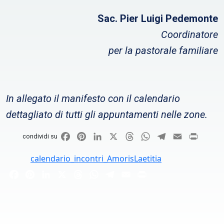
Sac. Pier Luigi Pedemonte
Coordinatore
per la pastorale familiare
In allegato il manifesto con il calendario
dettagliato di tutti gli appuntamenti nelle zone.
Facebook
Pinterest
LinkedIn
X
Threads
WhatsApp
Telegram
Email
Print
condividi su
calendario_incontri_AmorisLaetitia
Facebook
Pinterest
LinkedIn
X
Threads
WhatsApp
Telegram
Email
Print