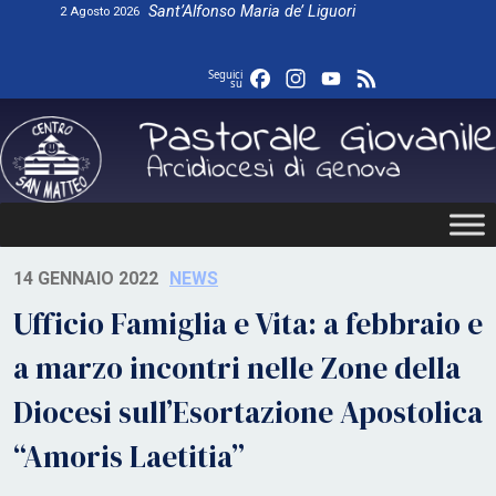
Skip
Sant’Alfonso Maria de’ Liguori
2 Agosto 2026
to
content
Facebook
Instagram
YouTube
Feed
Seguici
su
14 GENNAIO 2022
NEWS
Ufficio Famiglia e Vita: a febbraio e
a marzo incontri nelle Zone della
Diocesi sull’Esortazione Apostolica
“Amoris Laetitia”