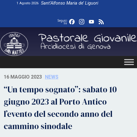
Skip
Sant’Alfonso Maria de’ Liguori
1 Agosto 2026
to
content
Facebook
Instagram
YouTube
Feed
Seguici
su
16 MAGGIO 2023
NEWS
“Un tempo sognato”: sabato 10
giugno 2023 al Porto Antico
l’evento del secondo anno del
cammino sinodale