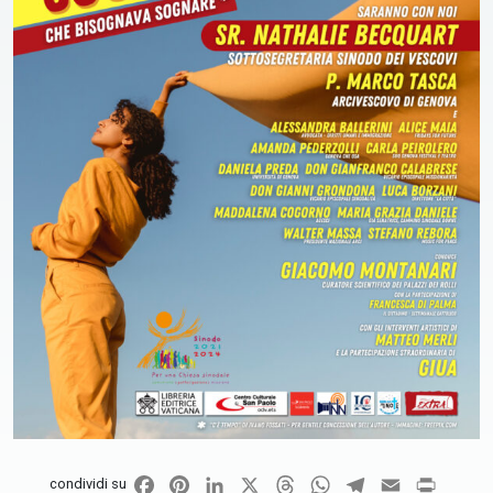
Facebook
Pinterest
LinkedIn
X
Threads
WhatsApp
Telegram
Email
Print
condividi su