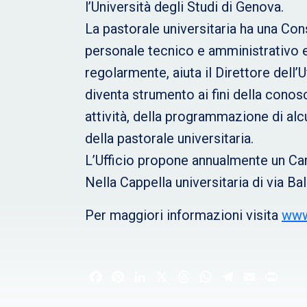
l’Università degli Studi di Genova.
La pastorale universitaria ha una Con
personale tecnico e amministrativo e 
regolarmente, aiuta il Direttore dell’U
diventa strumento ai fini della conos
attività, della programmazione di alc
della pastorale universitaria.
L’Ufficio propone annualmente un Ca
Nella Cappella universitaria di via Ba
Per maggiori informazioni visita
www.
Facebook
Pinterest
LinkedIn
X
Threads
WhatsApp
Telegram
Email
Print