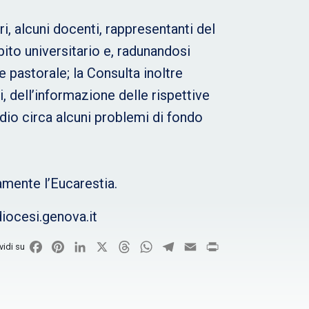
, alcuni docenti, rappresentanti del
bito universitario e, radunandosi
ne pastorale; la Consulta inoltre
, dell’informazione delle rispettive
dio circa alcuni problemi di fondo
namente l’Eucarestia.
iocesi.genova.it
Facebook
Pinterest
LinkedIn
X
Threads
WhatsApp
Telegram
Email
Print
vidi su