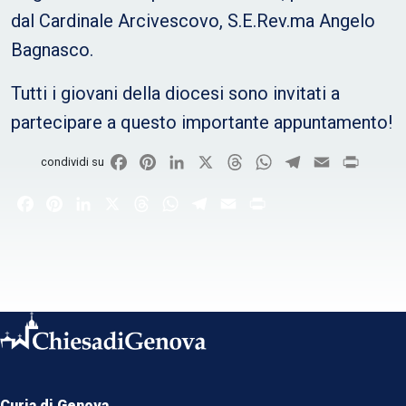
dal Cardinale Arcivescovo, S.E.Rev.ma Angelo
Bagnasco.
Tutti i giovani della diocesi sono invitati a
partecipare a questo importante appuntamento!
Facebook
Pinterest
LinkedIn
X
Threads
WhatsApp
Telegram
Email
Print
condividi su
Facebook
Pinterest
LinkedIn
X
Threads
WhatsApp
Telegram
Email
Print
Curia di Genova