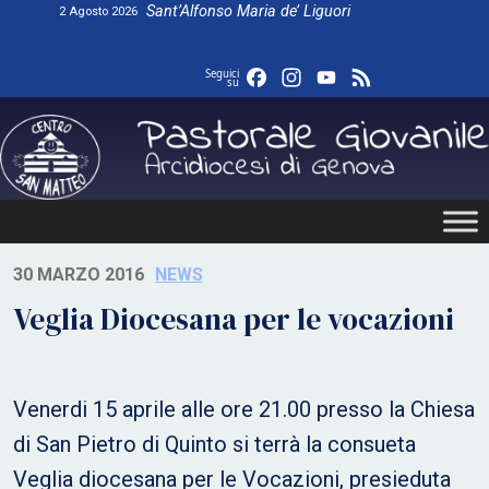
Skip
Sant’Alfonso Maria de’ Liguori
2 Agosto 2026
to
content
Facebook
Instagram
YouTube
Feed
Seguici
su
30 MARZO 2016
NEWS
Veglia Diocesana per le vocazioni
Venerdi 15 aprile alle ore 21.00 presso la Chiesa
di San Pietro di Quinto si terrà la consueta
Veglia diocesana per le Vocazioni, presieduta