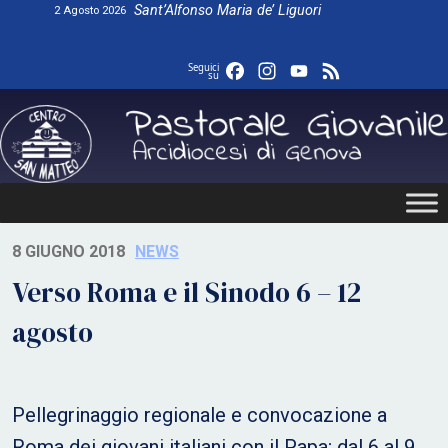
Skip
Sant’Alfonso Maria de’ Liguori
2 Agosto 2026
to
content
Facebook
Instagram
YouTube
Feed
Seguici
su
8 GIUGNO 2018
NEWS
Verso Roma e il Sinodo 6 – 12
agosto
Pellegrinaggio regionale e convocazione a
Roma dei giovani italiani con il Papa; dal 6 al 9