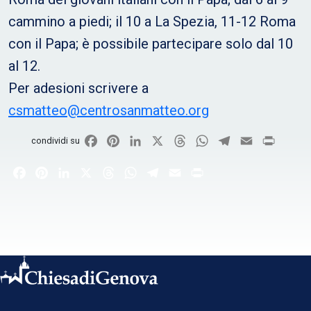
cammino a piedi; il 10 a La Spezia, 11-12 Roma
con il Papa; è possibile partecipare solo dal 10
al 12.
Per adesioni scrivere a
csmatteo@centrosanmatteo.org
Facebook
Pinterest
LinkedIn
X
Threads
WhatsApp
Telegram
Email
Print
condividi su
Facebook
Pinterest
LinkedIn
X
Threads
WhatsApp
Telegram
Email
Print