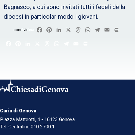
Bagnasco, a cui sono invitati tutti i fedeli della
diocesi in particolar modo i giovani.
Facebook
Pinterest
LinkedIn
X
Threads
WhatsApp
Telegram
Email
Print
condividi su
Facebook
Pinterest
LinkedIn
X
Threads
WhatsApp
Telegram
Email
Print
Curia di Genova
Piazza Matteotti, 4 - 16123 Genova
Tel. Centralino 010 2700.1