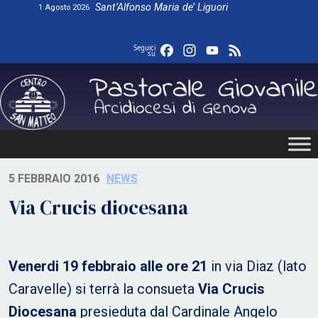
Skip
Sant’Alfonso Maria de’ Liguori
1 Agosto 2026
to
content
Facebook
Instagram
YouTube
Feed
Seguici
su
5 FEBBRAIO 2016
NEWS
Via Crucis diocesana
Venerdi 19 febbraio alle ore 21
in via Diaz (lato
Caravelle) si terrà la consueta
Via Crucis
Diocesana
presieduta dal Cardinale Angelo