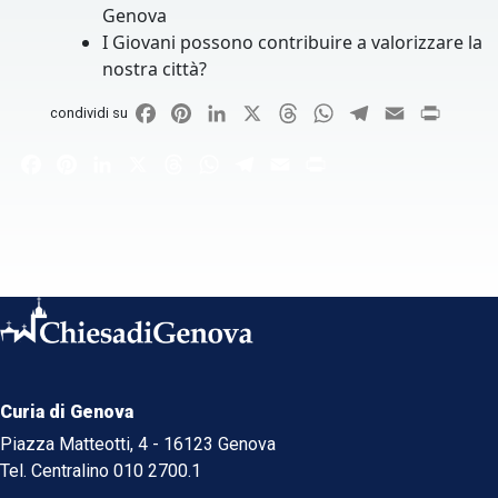
Genova
I Giovani possono contribuire a valorizzare la
nostra città?
Facebook
Pinterest
LinkedIn
X
Threads
WhatsApp
Telegram
Email
Print
condividi su
Facebook
Pinterest
LinkedIn
X
Threads
WhatsApp
Telegram
Email
Print
Curia di Genova
Piazza Matteotti, 4 - 16123 Genova
Tel. Centralino 010 2700.1