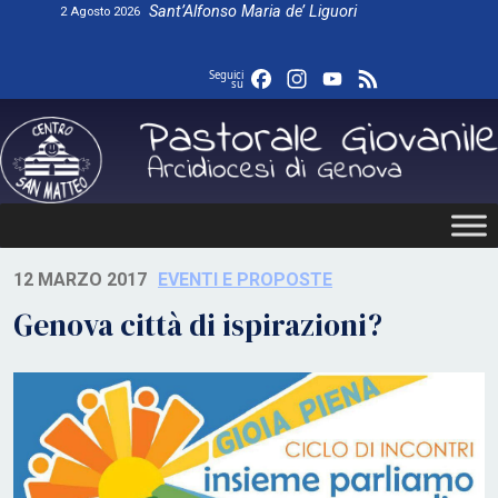
Skip
Sant’Alfonso Maria de’ Liguori
2 Agosto 2026
to
content
Facebook
Instagram
YouTube
Feed
Seguici
su
12 MARZO 2017
EVENTI E PROPOSTE
Genova città di ispirazioni?