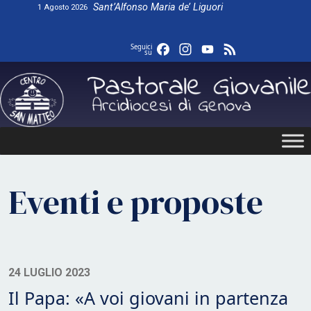
Skip
Sant’Alfonso Maria de’ Liguori
1 Agosto 2026
to
content
Facebook
Instagram
YouTube
Feed
Seguici
su
Eventi e proposte
24 LUGLIO 2023
Il Papa: «A voi giovani in partenza