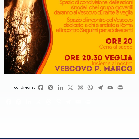
Facebook
Pinterest
LinkedIn
X
Threads
WhatsApp
Telegram
Email
Print
condividi su
Facebook
Pinterest
LinkedIn
X
Threads
WhatsApp
Telegram
Email
Print