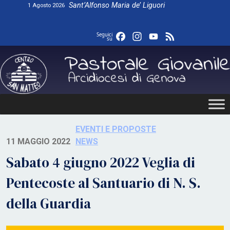
Skip
Sant’Alfonso Maria de’ Liguori
1 Agosto 2026
to
content
Facebook
Instagram
YouTube
Feed
Seguici
su
EVENTI E PROPOSTE
11 MAGGIO 2022
NEWS
Sabato 4 giugno 2022 Veglia di
Pentecoste al Santuario di N. S.
della Guardia