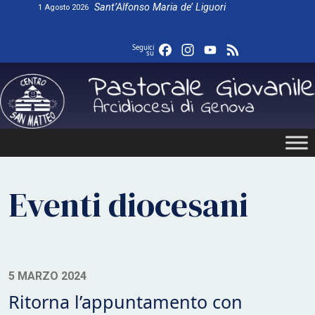
Skip
Sant’Alfonso Maria de’ Liguori
1 Agosto 2026
to
content
Facebook
Instagram
YouTube
Feed
Seguici
su
Eventi diocesani
5 MARZO 2024
Ritorna l’appuntamento con