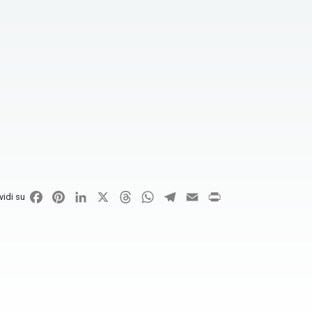
Facebook
Pinterest
LinkedIn
X
Threads
WhatsApp
Telegram
Email
Print
vidi su