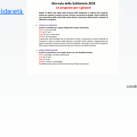
olidarietà
condi