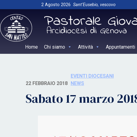
Skip
2 Agosto 2026
Sant’Eusebio, vescovo
to
content
Home
Chi siamo
Attività
Appuntamenti
EVENTI DIOCESANI
22 FEBBRAIO 2018
NEWS
Sabato 17 marzo 2018