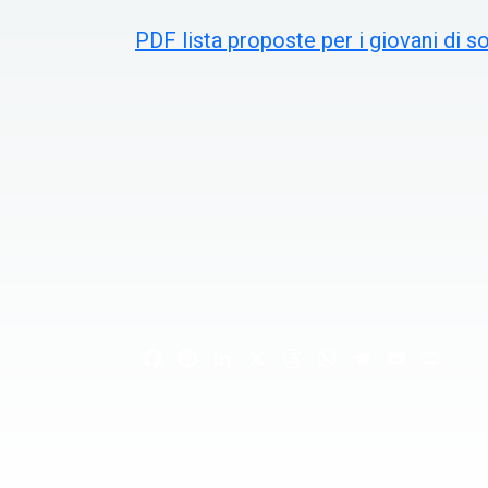
PDF lista proposte per i giovani di s
Facebook
Pinterest
LinkedIn
X
Threads
WhatsApp
Telegram
Email
Print