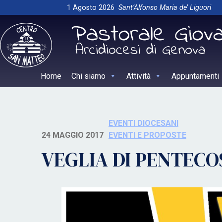
Skip
1 Agosto 2026
Sant’Alfonso Maria de’ Liguori
to
content
Home
Chi siamo
Attività
Appuntamenti
EVENTI DIOCESANI
24 MAGGIO 2017
EVENTI E PROPOSTE
VEGLIA DI PENTECO