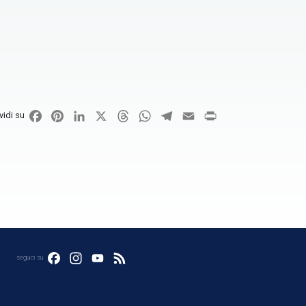
Facebook
Pinterest
LinkedIn
X
Threads
WhatsApp
Telegram
Email
Print
vidi su
Facebook
Instagram
YouTube
Feed
seguici su