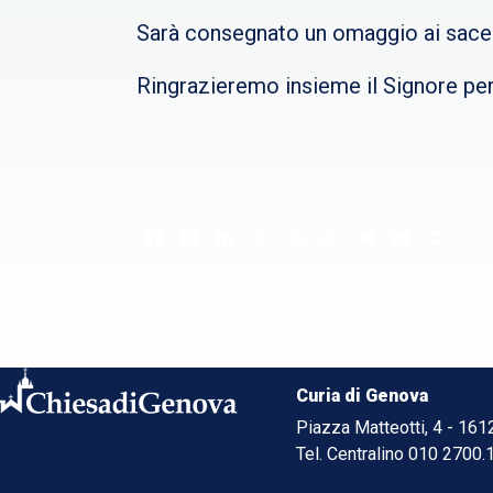
Sarà consegnato un omaggio ai sacerd
Ringrazieremo insieme il Signore per 
Facebook
Pinterest
LinkedIn
X
Threads
WhatsApp
Telegram
Email
Print
Curia di Genova
Piazza Matteotti, 4 - 16
Tel. Centralino 010 2700.