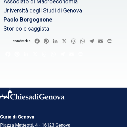
Associato di Macroeconomia
Università degli Studi di Genova
Paolo Borgognone
Storico e saggista
Facebook
Pinterest
LinkedIn
X
Threads
WhatsApp
Telegram
Email
Print
condividi su
Facebook
Pinterest
LinkedIn
X
Threads
WhatsApp
Telegram
Email
Print
Curia di Genova
Piazza Matteotti, 4 - 16123 Genova