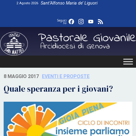
Skip
Sant’Alfonso Maria de’ Liguori
2 Agosto 2026
to
content
Facebook
Instagram
YouTube
Feed
Seguici
su
8 MAGGIO 2017
EVENTI E PROPOSTE
Quale speranza per i giovani?