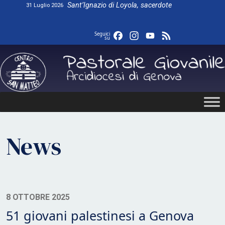
Skip
Sant’Ignazio di Loyola, sacerdote
31 Luglio 2026
to
content
Facebook
Instagram
YouTube
Feed
Seguici
su
News
8 OTTOBRE 2025
51 giovani palestinesi a Genova