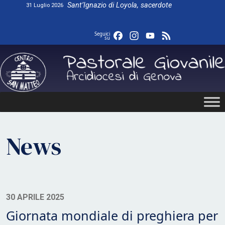
Skip
Sant’Ignazio di Loyola, sacerdote
31 Luglio 2026
to
content
Facebook
Instagram
YouTube
Feed
Seguici
su
News
30 APRILE 2025
Giornata mondiale di preghiera per