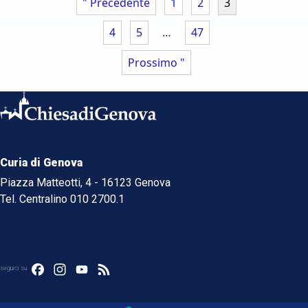
" Precedente
1
2
3
4
5
…
47
Prossimo "
Curia di Genova
Piazza Matteotti, 4 - 16123 Genova
Tel. Centralino 010 2700.1
Facebook
Instagram
YouTube
Feed
seguici su