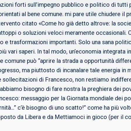
zioni forti sull’impegno pubblico e politico di tutti
rientati al bene comune. mi pare utile chiudere il p
tervento citato «Come ho già detto altrove: la soci
 rattoppi o soluzioni veloci meramente occasionali
 e trasformazioni importanti. Solo una sana politic
 più vari saperi. In tal modo, un’economia integrata i
e comune può “aprire la strada a opportunità differ
ogresso, ma piuttosto di incanalare tale energia in 
ollecitazioni di Francesco, non restiamo indifferen
abbiamo bisogno di fare nostra la preghiera dei pov
ncesco: messaggio per la Giornata mondiale dei pov
ernità…” c’è bisogno di uno scatto!” come ha più volt
oposto da Libera e da Mettiamoci in gioco (per il c