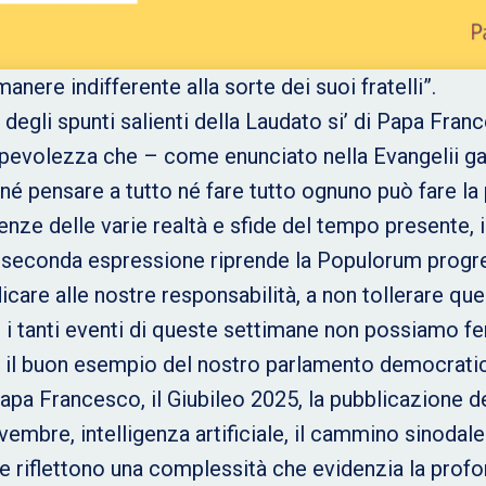
anere indifferente alla sorte dei suoi fratelli”.
degli spunti salienti della Laudato si’ di Papa Fran
apevolezza che – come enunciato nella Evangelii ga
né pensare a tutto né fare tutto ognuno può fare la
enze delle varie realtà e sfide del tempo presente, il
La seconda espressione riprende la Populorum progre
bdicare alle nostre responsabilità, a non tollerare q
mo i tanti eventi di queste settimane non possiamo f
 il buon esempio del nostro parlamento democratico!
 Papa Francesco, il Giubileo 2025, la pubblicazione 
mbre, intelligenza artificiale, il cammino sinodale
e riflettono una complessità che evidenzia la pro