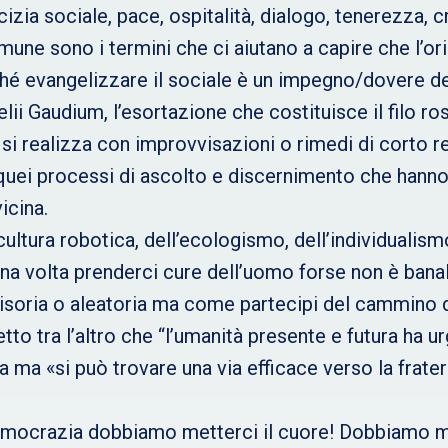
cizia sociale, pace, ospitalità, dialogo, tenerezza, cr
mune sono i termini che ci aiutano a capire che l’o
ché evangelizzare il sociale è un impegno/dovere de
ii Gaudium, l’esortazione che costituisce il filo ros
si realizza con improvvisazioni o rimedi di corto re
 quei processi di ascolto e discernimento che hann
icina.
ultura robotica, dell’ecologismo, dell’individualismo
a volta prenderci cure dell’uomo forse non è banale
isoria o aleatoria ma come partecipi del cammino d
tto tra l’altro che “l’umanità presente e futura ha
a ma «si può trovare una via efficace verso la frater
emocrazia dobbiamo metterci il cuore! Dobbiamo m