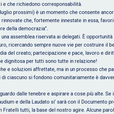
ti e che richiedono corresponsabilità.
7 luglio prossimi) è un momento che consente ancor
e rinnovate che, fortemente innestate in essa, favor
ore della democrazia”.
una assemblea riservata ai delegati. È opportunità pe
uro, ricercando sempre nuove vie per costruire il b
dia del creato; partecipazione e pace, lavoro e dirit
 e dignitosa per tutti sono tutte in relazione!
che e soluzioni affrettate, ma in un processo che pa
li di ciascuno si fondono comunitariamente è davve
 sguardo dalle tenebre e aspirare a cose più alte. Se 
 Gaudium e della Laudato si’ sarà con il Documento p
Fratelli tutti, la base del nostro agire. Alcune paro