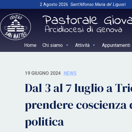
Skip
2 Agosto 2026
Sant’Alfonso Maria de’ Liguori
to
content
Home
Chi siamo
Attività
Appuntamenti
19 GIUGNO 2024
NEWS
Dal 3 al 7 luglio a Tr
prendere coscienza d
politica