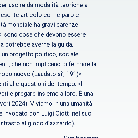
 per uscire da modalità teoriche a
resente articolo con le parole
età mondiale ha gravi carenze
. Ci sono cose che devono essere
a potrebbe averne la guida,
n un progetto politico, sociale,
enti, che non implicano di fermare la
modo nuovo (Laudato si’, 191)».
ti alle questioni del tempo. «In
eri e pregare insieme a loro. È una
eri 2024). Viviamo in una umanità
e invocato don Luigi Ciotti nel suo
ontrasto al gioco d’azzardo).