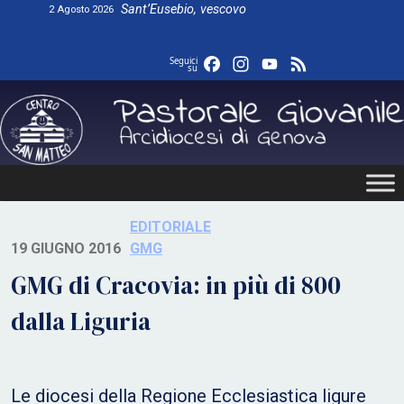
Skip
Sant’Eusebio, vescovo
2 Agosto 2026
to
content
Facebook
Instagram
YouTube
Feed
Seguici
su
EDITORIALE
19 GIUGNO 2016
GMG
GMG di Cracovia: in più di 800
dalla Liguria
Le diocesi della Regione Ecclesiastica ligure