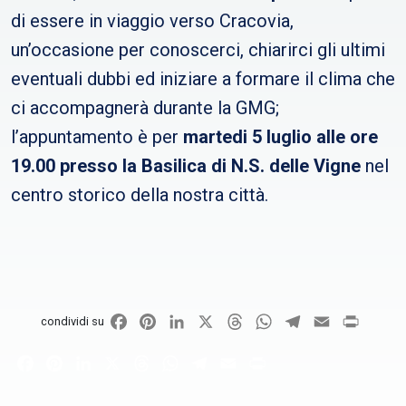
di essere in viaggio verso Cracovia,
un’occasione per conoscerci, chiarirci gli ultimi
eventuali dubbi ed iniziare a formare il clima che
ci accompagnerà durante la GMG;
l’appuntamento è per
martedi 5 luglio alle ore
19.00 presso la Basilica di N.S. delle Vigne
nel
centro storico della nostra città.
Facebook
Pinterest
LinkedIn
X
Threads
WhatsApp
Telegram
Email
Print
condividi su
Facebook
Pinterest
LinkedIn
X
Threads
WhatsApp
Telegram
Email
Print