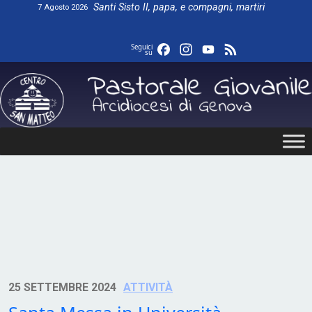
Skip
Santi Sisto II, papa, e compagni, martiri
7 Agosto 2026
to
content
Facebook
Instagram
YouTube
Feed
Seguici
su
25 SETTEMBRE 2024
ATTIVITÀ