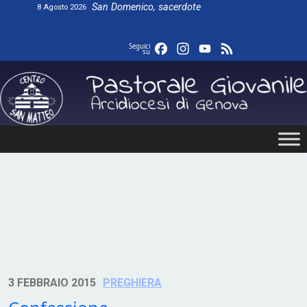
Skip
San Domenico, sacerdote
8 Agosto 2026
to
content
Facebook
Instagram
YouTube
Feed
Seguici
su
3 FEBBRAIO 2015
PREGHIERA