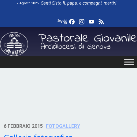
Skip
Santi Sisto II, papa, e compagni, martiri
7 Agosto 2026
to
content
Facebook
Instagram
YouTube
Feed
Seguici
su
6 FEBBRAIO 2015
FOTOGALLERY