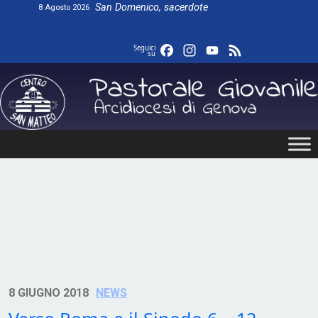
Skip
San Domenico, sacerdote
8 Agosto 2026
to
content
Facebook
Instagram
YouTube
Feed
Seguici
su
8 GIUGNO 2018
NEWS