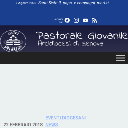
Skip
Santi Sisto II, papa, e compagni, martiri
7 Agosto 2026
to
content
Facebook
Instagram
YouTube
Feed
Seguici
su
EVENTI DIOCESANI
22 FEBBRAIO 2018
NEWS