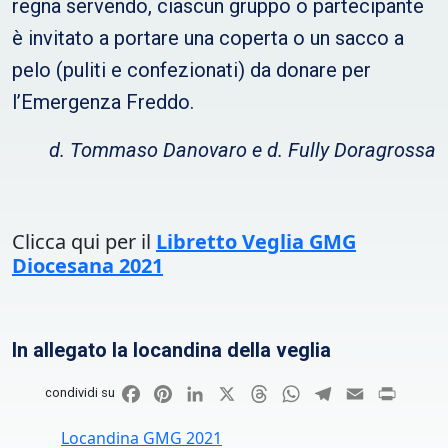
regna servendo, ciascun gruppo o partecipante
è invitato a portare una coperta o un sacco a
pelo (puliti e confezionati) da donare per
l’Emergenza Freddo.
d. Tommaso Danovaro e d. Fully Doragrossa
Clicca qui per il
Libretto Veglia GMG
Diocesana 2021
In allegato la locandina della veglia
Facebook
Pinterest
LinkedIn
X
Threads
WhatsApp
Telegram
Email
Print
condividi su
Locandina GMG 2021