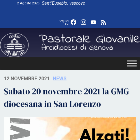
Skip
Sant’Eusebio, vescovo
2 Agosto 2026
to
content
Facebook
Instagram
YouTube
Feed
Seguici
su
12 NOVEMBRE 2021
NEWS
Sabato 20 novembre 2021 la GMG
diocesana in San Lorenzo