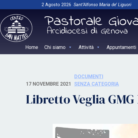
Skip
2 Agosto 2026
Sant’Alfonso Maria de’ Liguori
to
content
Home
Chi siamo
Attività
Appuntamenti
DOCUMENTI
17 NOVEMBRE 2021
SENZA CATEGORIA
Libretto Veglia GMG