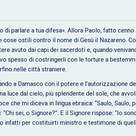
 di parlare a tua difesa». Allora Paolo, fatto cenno
 cose ostili contro il nome di Gesù il Nazareno. Co
 potere avuto dai capi dei sacerdoti e, quando veniva
avo spesso di costringerli con le torture a bestemm
fino nelle città straniere.
dando a Damasco con il potere e l’autorizzazione dei
una luce dal cielo, più splendente del sole, che avvo
oce che mi diceva in lingua ebraica: “Saulo, Saulo, 
si: “Chi sei, o Signore?”. E il Signore rispose: “Io s
rso infatti per costituirti ministro e testimone di que