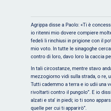
Agrippa disse a Paolo: «Ti è concesso
io ritenni mio dovere compiere molte
fedeli li rinchiusi in prigione con il
mio voto. In tutte le sinagoghe cerc
contro di loro, davo loro la caccia per
In tali circostanze, mentre stavo an
mezzogiorno vidi sulla strada, o re, 
Tutti cademmo a terra e io udii una v
rivoltarti contro il pungolo”. E io dis
alzati e sta’ in piedi; io ti sono appa
quelle per cui ti apparirò”.