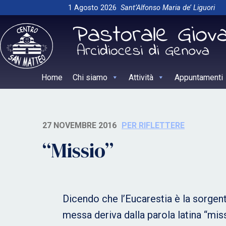
Skip
1 Agosto 2026
Sant’Alfonso Maria de’ Liguori
to
content
Home
Chi siamo
Attività
Appuntamenti
27 NOVEMBRE 2016
PER RIFLETTERE
“Missio”
Dicendo che l’Eucarestia è la sorgen
messa deriva dalla parola latina “mis