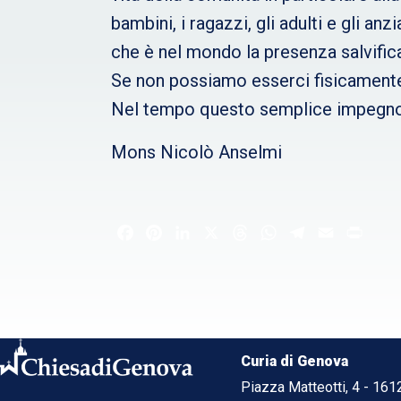
bambini, i ragazzi, gli adulti e gli an
che è nel mondo la presenza salvific
Se non possiamo esserci fisicamente 
Nel tempo questo semplice impegno gen
Mons Nicolò Anselmi
Facebook
Pinterest
LinkedIn
X
Threads
WhatsApp
Telegram
Email
Print
Curia di Genova
Piazza Matteotti, 4 - 16