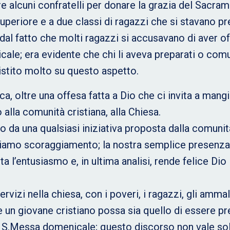
e alcuni confratelli per donare la grazia del Sacra
uperiore e a due classi di ragazzi che si stavano p
o dal fatto che molti ragazzi si accusavano di aver
ale; era evidente che chi li aveva preparati o co
sistito molto su questo aspetto.
a, oltre una offesa fatta a Dio che ci invita a mangi
alla comunità cristiana, alla Chiesa.
da una qualsiasi iniziativa proposta dalla comunità 
reiamo scoraggiamento; la nostra semplice presenza,
ta l’entusiasmo e, in ultima analisi, rende felice Dio
vizi nella chiesa, con i poveri, i ragazzi, gli ammala
 un giovane cristiano possa sia quello di essere pres
la S.Messa domenicale; questo discorso non vale sol