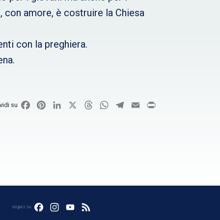
ci, con amore, è costruire la Chiesa
ti con la preghiera.
ena.
Facebook
Pinterest
LinkedIn
X
Threads
WhatsApp
Telegram
Email
Print
vidi su
Facebook
Instagram
YouTube
Feed
seguici su