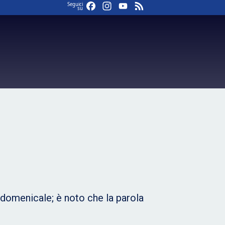
Facebook
Instagram
YouTube
Feed
Seguici
su
 domenicale; è noto che la parola