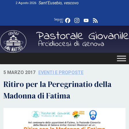
Skip
Sant’Eusebio, vescovo
2 Agosto 2026
to
content
Facebook
Instagram
YouTube
Feed
Seguici
su
5 MARZO 2017
EVENTI E PROPOSTE
Ritiro per la Peregrinatio della
Madonna di Fatima