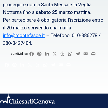
proseguire con la Santa Messa e la Veglia
Notturna fino a
sabato 25 marzo
mattina.
Per partecipare è obbligatoria l’iscrizione entro
il 20 marzo scrivendo una mail a
info@montefasce.it
– Telefono: 010-386278 /
380-3427404.
Facebook
Pinterest
LinkedIn
X
Threads
WhatsApp
Telegram
Email
Print
condividi su
Facebook
Pinterest
LinkedIn
X
Threads
WhatsApp
Telegram
Email
Print