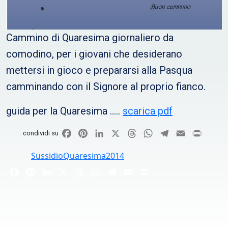
Cammino di Quaresima giornaliero da
comodino, per i giovani che desiderano
mettersi in gioco e prepararsi alla Pasqua
camminando con il Signore al proprio fianco.
guida per la Quaresima …..
scarica pdf
Facebook
Pinterest
LinkedIn
X
Threads
WhatsApp
Telegram
Email
Print
condividi su
SussidioQuaresima2014
Facebook
Pinterest
LinkedIn
X
Threads
WhatsApp
Telegram
Email
Print