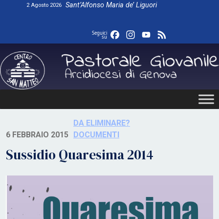
Skip
Sant’Alfonso Maria de’ Liguori
2 Agosto 2026
to
content
Facebook
Instagram
YouTube
Feed
Seguici
su
DA ELIMINARE?
6 FEBBRAIO 2015
DOCUMENTI
Sussidio Quaresima 2014