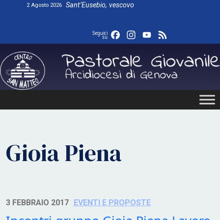
Skip
Sant’Eusebio, vescovo
2 Agosto 2026
to
content
Facebook
Instagram
YouTube
Feed
Seguici
su
Gioia Piena
3 FEBBRAIO 2017
EVENTI E PROPOSTE