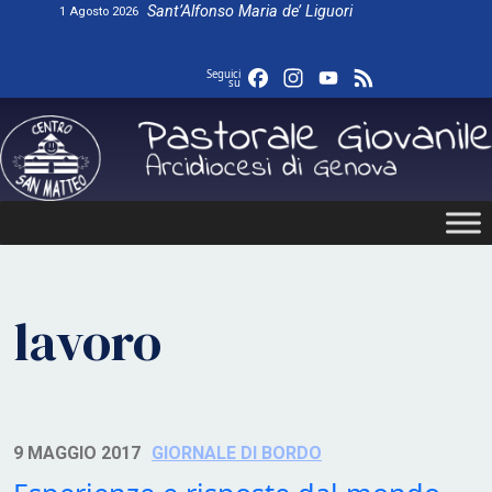
Skip
Sant’Alfonso Maria de’ Liguori
1 Agosto 2026
to
content
Facebook
Instagram
YouTube
Feed
Seguici
su
lavoro
9 MAGGIO 2017
GIORNALE DI BORDO